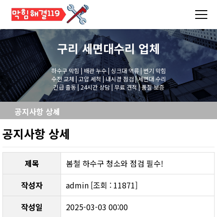
구리 세면대수리
업체
하수구 막힘 | 배관 누수 | 싱크대 역류 | 변기 막힘
수전 교체 | 고압 세척 | 내시경 점검 | 세면대 수리
긴급 출동 | 24시간 상담 | 무료 견적 | 품질 보증
공지사항 상세
공지사항 상세
제목
봄철 하수구 청소와 점검 필수!
작성자
admin [조회 : 11871]
작성일
2025-03-03 00:00