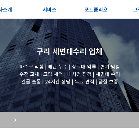
사소개
서비스
포트폴리오
고
인사말
서비스안내
전체보기
상
지사항
포스트
세면대 작업
고
구리 세면대수리
업체
시는길
변기 작업
하수구 막힘 | 배관 누수 | 싱크대 역류 | 변기 막힘
수전 교체 | 고압 세척 | 내시경 점검 | 세면대 수리
긴급 출동 | 24시간 상담 | 무료 견적 | 품질 보증
욕조 작업
원룸 수전 작업
세탁실 수전 작업