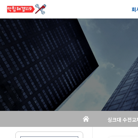
회
공
오
싱크대 수전교