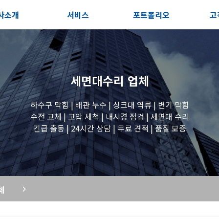
사소개
서비스
포트폴리오
고
인사말
서비스안내
전체보기
상
지사항
포스트
세면대 작업
고
세면대수리
업체
시는길
변기 작업
하수구 막힘 | 배관 누수 | 싱크대 역류 | 변기 막힘
수전 교체 | 고압 세척 | 내시경 점검 | 세면대 수리
긴급 출동 | 24시간 상담 | 무료 견적 | 품질 보증
욕조 작업
원룸 수전 작업
체
세탁실 수전 작업