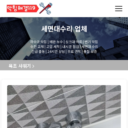
세면대수리
업체
하수구 막힘 | 배관 누수 | 싱크대 역류 | 변기 막힘
수전 교체 | 고압 세척 | 내시경 점검 | 세면대 수리
긴급 출동 | 24시간 상담 | 무료 견적 | 품질 보증
욕조 샤워기