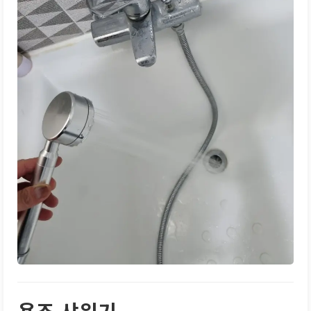
욕조 샤워기