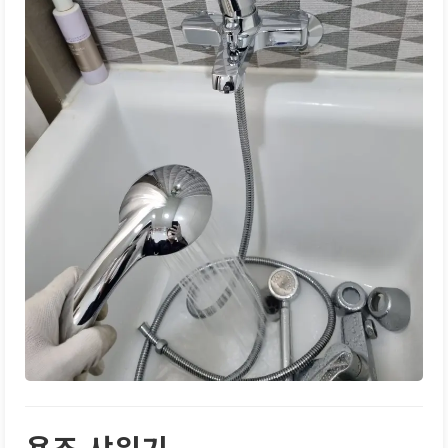
욕조 샤워기