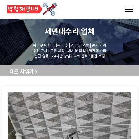
세면대수리
업체
하수구 막힘 | 배관 누수 | 싱크대 역류 | 변기 막힘
수전 교체 | 고압 세척 | 내시경 점검 | 세면대 수리
긴급 출동 | 24시간 상담 | 무료 견적 | 품질 보증
욕조 샤워기