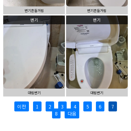
변기흔들거림
변기흔들거림
변기
변기
대림변기
대림변기
이전
1
2
3
4
5
6
7
8
다음