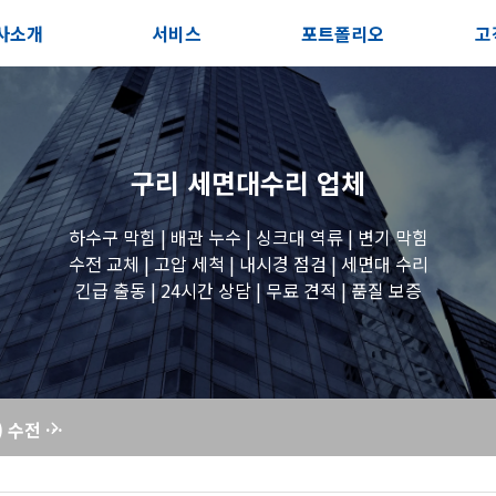
사소개
서비스
포트폴리오
고
인사말
서비스안내
전체보기
상
지사항
포스트
세면대 작업
고
구리 세면대수리
업체
시는길
변기 작업
하수구 막힘 | 배관 누수 | 싱크대 역류 | 변기 막힘
수전 교체 | 고압 세척 | 내시경 점검 | 세면대 수리
긴급 출동 | 24시간 상담 | 무료 견적 | 품질 보증
욕조 작업
원룸 수전 작업
세탁실(베란다) 수전 교체, 누수와 불편함을 한 번에 해결! - 막힘해결119
세탁실 수전 작업