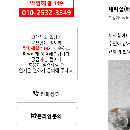
세탁실(베
작성자: admi
세탁실이나 
수전이 낡거
교체의 필
전화상담
온라인문의