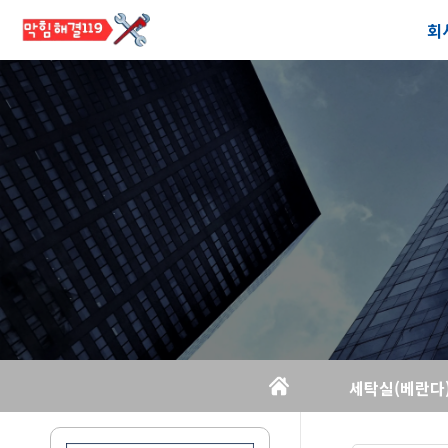
회
공
오