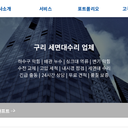
사소개
서비스
포트폴리오
고
인사말
서비스안내
전체보기
상
지사항
포스트
세면대 작업
고
구리 세면대수리
업체
시는길
변기 작업
하수구 막힘 | 배관 누수 | 싱크대 역류 | 변기 막힘
수전 교체 | 고압 세척 | 내시경 점검 | 세면대 수리
긴급 출동 | 24시간 상담 | 무료 견적 | 품질 보증
욕조 작업
원룸 수전 작업
싱크대 막힘, 샤프트 작업으로 확실하게 해결하세요! - 막힘해결119
세탁실 수전 작업