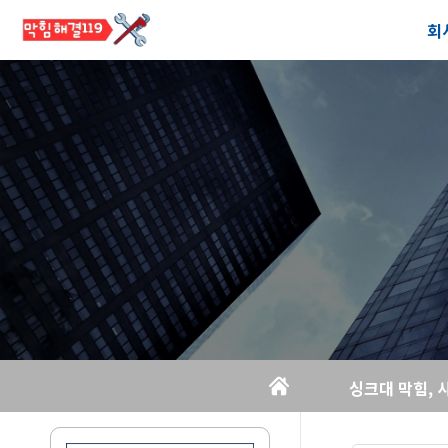
회
공
오