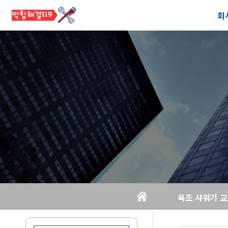
회
공
오